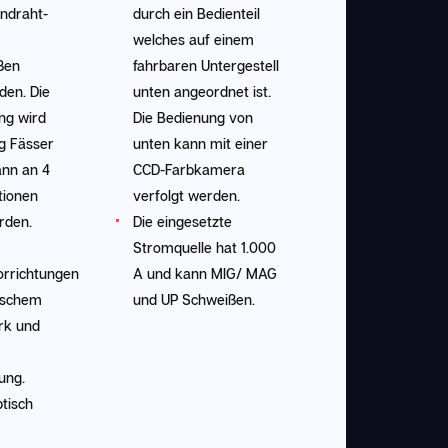
indraht-
durch ein Bedienteil
welches auf einem
ßen
fahrbaren Untergestell
den. Die
unten angeordnet ist.
ng wird
Die Bedienung von
g Fässer
unten kann mit einer
kann an 4
CCD-Farbkamera
tionen
verfolgt werden.
rden.
Die eingesetzte
Stromquelle hat 1.000
orrichtungen
A und kann MIG/ MAG
rischem
und UP Schweißen.
rk und
ung.
ptisch