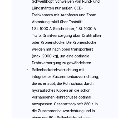
Schweißkopf. Schweißen von Rund- und
Längsnähten nur außen, CCD-
Farbkamera mit Autofocus und Zoom,
Abtastung taktil über Taststift.
1 St. 1000 A Gleichrichter, 1 St. 1000 A
Trafo. Drahtversorgung über Drahtrollen
oder Kronenstöcke. Die Kronenstöcke
werden mit nach oben transportiert
(max. 2000 kg), um eine optimale
Drahtversorgung zu gewährleisten.
Rollenbockdrehvorrichtung mit
integrierter Zusammenbauvorrichtung,
die es erlaubt, die Rohrschuss durch
hydraulisches Kippen an die schon
vorhandenen Rohrschüsse optimal
anzupassen. Gesamttragkraft 220 t. In
die Zusammenbauvorrichtung und in
einen der 80 t Rollenböcke ist eine