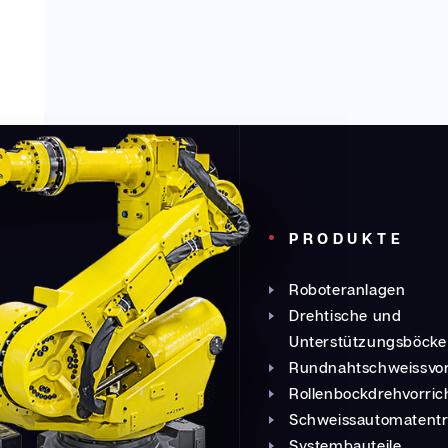
PRODUKTE
Roboteranlagen
Drehtische und
Unterstützungsböcke
Rundnahtschweissvor
Rollenbockdrehvorri
Schweissautomatent
Systembauteile