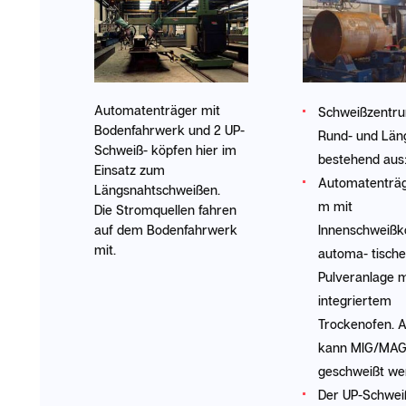
Automatenträger mit
Schweißzentru
Bodenfahrwerk und 2 UP-
Rund- und Län
Schweiß- köpfen hier im
bestehend aus
Einsatz zum
Automatenträg
Längsnahtschweißen.
m mit
Die Stromquellen fahren
auf dem Bodenfahrwerk
Innenschweißk
mit.
automa- tische
Pulveranlage m
integriertem
Trockenofen. A
kann MIG/MAG
geschweißt we
Der UP-Schwei