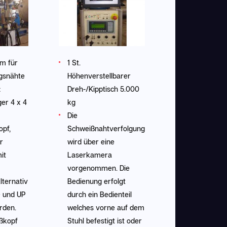
m für
1 St.
gsnähte
Höhenverstellbarer
:
Dreh-/Kipptisch 5.000
er 4 x 4
kg
Die
opf,
Schweißnahtverfolgung
r
wird über eine
it
Laserkamera
vorgenommen. Die
lternativ
Bedienung erfolgt
 und UP
durch ein Bedienteil
rden.
welches vorne auf dem
ßkopf
Stuhl befestigt ist oder