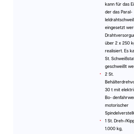
kann für das E
der das Paral-
leldrahtschwei
eingesetzt wer
Drahtversorgu
über 2 x 250 k
realisiert. Es 
St. Schweißsta
geschweißt we
2 St.
Behälterdrehv
30 t mit elekt
Bo- denfahrwe
motorischer
Spindelverstell
1 St. Dreh-/Kip
1.000 kg,